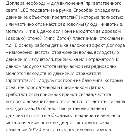
Доплера необходим для включения "приветственного
света" LED подсветки на ручке. Способен определять
движение объектов (препятствий) которые полностью
или частично отражают радиоволны (люди, животные,
металлы и т.д.), даже если они находятся за деревом
(дверью), стеной (гипс, бетон), пластиками, стеклами и
т.д.. В основу работы датчика заложен эффект Доплера
- изменение частоты отражённой волны, вследствие
движения излучателя, приёмника или отражателя. В
данном модуле частота излучаемой им радиоволны
меняется вследствие движения отражателя
(препятствия). Модуль построен на базе чипа, который
оснащён передатчиком и приёмником.Датчик
сработает если приёмник примет сигнал, частота
которого незначительно отличается от частоты сигнала
передатчика.. Особенностью установки данного
датчика является необходимость наличия в внешнем
металлическом полотне двери смотрового окна
размером 50*20 мм для осуществления прохода