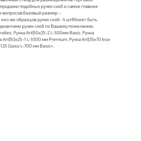
продажи подобных ручек скоб и самое главное
 вопросов.Базовый размер –
ол-во образцов ручек скоб- 4 штМожет быть
риантами ручек скоб по Вашему пожеланию.
ndles. Ручка Art|50х25-2 L-500мм Basic. Ручка
а Art|50х25-1 L-1000 мм Premium. Ручка Art|35х70 Inox
х125 Glass L-700 мм Basic+.