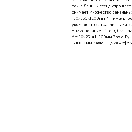
точке.Данный стенд упрощает 
снимает множество банальных
150х650х1200ммМинимальное к
укомплектован различными ва
Наименование. . Стенд Craft ha
Art|50х25-4 L-500мм Basic. Рук
L-1000 мм Basic+. Ручка Art|35