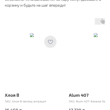
корзину и будьте на шаг впереди!
Хлоя 8
Alum 407
SKU:
Хлоя 8-велюр антрацит
SKU:
Alum 407-базальт белы
р.
р.
16 450
17 720