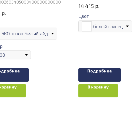
002603405003400000000000
р.
14 415
р.
0
Цвет
белый глянец
ЭКО-шпон Белый лёд
р
одробнее
Подробнее
 корзину
В корзину