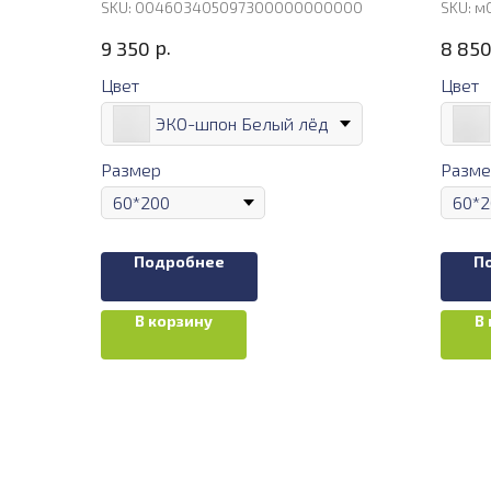
SKU:
004603405097300000000000
SKU:
м
р.
9 350
8 85
Цвет
Цвет
ЭКО-шпон Белый лёд
Размер
Разме
Подробнее
П
В корзину
В