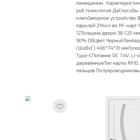
помещении.. Характеристи
pull технология ДаСпособы 
ключЗапорное устройство В
паролей 21Кол-во RF-карт 
12Толщина двери 38-120 м
90% ОВЦвет ЧерныйТемпера
(ШxВxГ) 406*74*31 ммГоло
Type-CПитание DC 7.4V, Li
деревянныеТип карты RFID, 
пальцев Полупроводников