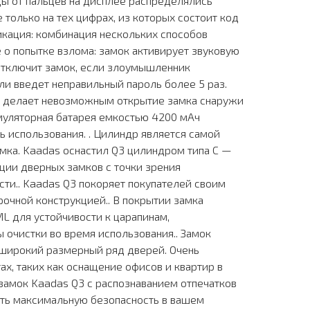
ды от пальцев на дисплее распределялись
 только на тех цифрах, из которых состоит код
икация: комбинация нескольких способов
о попытке взлома: замок активирует звуковую
отключит замок, если злоумышленник
ли введет неправильный пароль более 5 раз.
и делает невозможным открытие замка снаружи
муляторная батарея емкостью 4200 мАч
ь использования. . Цилиндр является самой
мка. Kaadas оснастил Q3 цилиндром типа C —
ии дверных замков с точки зрения
сти.. Kaadas Q3 покоряет покупателей своим
очной конструкцией.. В покрытии замка
ML для устойчивости к царапинам,
 очистки во время использования.. Замок
 широкий размерный ряд дверей. Очень
ах, таких как оснащение офисов и квартир в
замок Kaadas Q3 с распознаванием отпечатков
ить максимальную безопасность в вашем