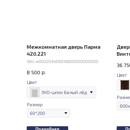
Межкомнатная дверь Парма
Двер
420.221
Викт
SKU:
м002203405016800000000000
36 75
р.
8 500
Цвет
Цвет
ЭКО-шпон Белый лёд
Разме
Размер
Подробнее
П