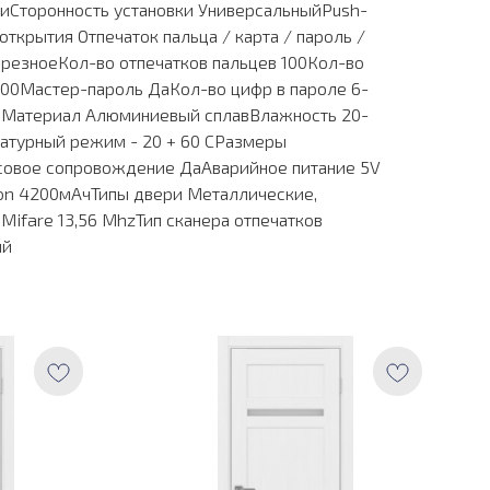
киСторонность установки УниверсальныйPush-
открытия Отпечаток пальца / карта / пароль /
резноеКол-во отпечатков пальцев 100Кол-во
100Мастер-пароль ДаКол-во цифр в пароле 6-
мМатериал Алюминиевый сплавВлажность 20-
турный режим - 20 + 60 СРазмеры
совое сопровождение ДаАварийное питание 5V
-ion 4200мАчТипы двери Металлические,
Mifare 13,56 MhzТип сканера отпечатков
ый