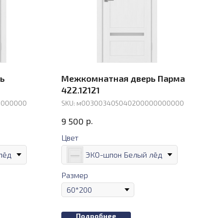
ь
Межкомнатная дверь Парма
422.12121
0000000
SKU:
м003003405040200000000000
р.
9 500
Цвет
лёд
ЭКО-шпон Белый лёд
Размер
Подробнее