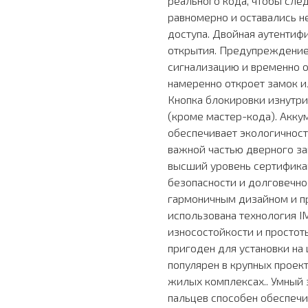
реального кода, чтобы сле
равномерно и оставались не
доступа. Двойная аутентиф
открытия. Предупреждение 
сигнализацию и временно 
намеренно откроет замок и
Кнопка блокировки изнутр
(кроме мастер-кода). Акку
обеспечивает экологичност
важной частью дверного за
высший уровень сертификац
безопасности и долговечно
гармоничным дизайном и пр
использована технология I
износостойкости и простоты
пригоден для установки на
популярен в крупных проект
жилых комплексах.. Умный 
пальцев способен обеспеч