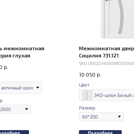
ь межкомнатная
Межкомнатная двер
ория глухая
Сицилия 731.121
SKU:
00520340509800000
р.
0
р.
10 050
Цвет
античный орех
ЭКО-шпон Белый 
р
Размер
одробнее
Подробнее