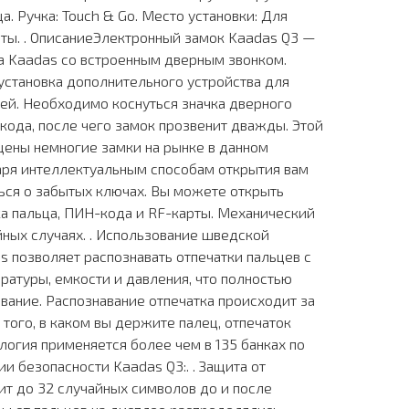
а. Ручка: Touch & Go. Место установки: Для
ты. . ОписаниеЭлектронный замок Kaadas Q3 —
а Kaadas со встроенным дверным звонком.
 установка дополнительного устройства для
ей. Необходимо коснуться значка дверного
 кода, после чего замок прозвенит дважды. Этой
щены немногие замки на рынке в данном
аря интеллектуальным способам открытия вам
ься о забытых ключах. Вы можете открыть
а пальца, ПИН-кода и RF-карты. Механический
йных случаях. . Использование шведской
ds позволяет распознавать отпечатки пальцев с
ратуры, емкости и давления, что полностью
ание. Распознавание отпечатка происходит за
 того, в каком вы держите палец, отпечаток
ология применяется более чем в 135 банках по
и безопасности Kaadas Q3:. . Защита от
ит до 32 случайных символов до и после