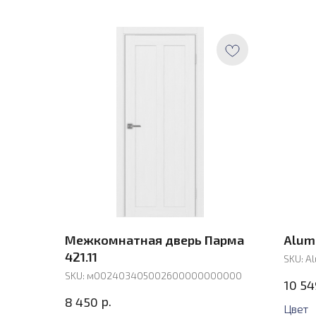
Межкомнатная дверь Парма
Alum
421.11
SKU:
Al
SKU:
м002403405002600000000000
10 54
р.
8 450
Цвет