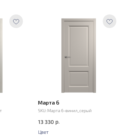
Марта 6
т
SKU:
Марта 6-винил_серый
р.
13 330
Цвет