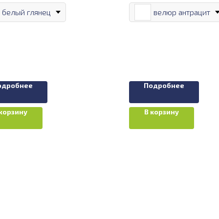
белый глянец
велюр антрацит
одробнее
Подробнее
 корзину
В корзину