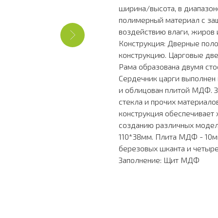
ширина/высота, в диапазоне
полимерный материал с за
воздействию влаги, жиров 
Конструкция: Дверные поло
конструкцию. Царговые две
Рама образована двумя ст
Сердечник царги выполнен 
и облицован плитой МДФ. З
стекла и прочих материало
конструкция обеспечивает
созданию различных моделе
110*38мм. Плита МДФ - 10м
березовых шканта и четыре
Заполнение: Щит МДФ