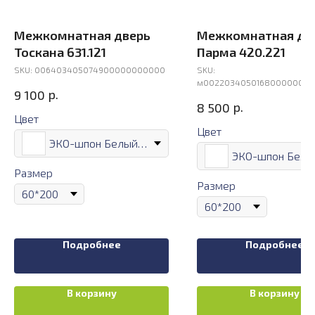
Межкомнатная дверь
Межкомнатная дв
Тоскана 631.121
Парма 420.221
SKU:
006403405074900000000000
SKU:
м00220340501680000000
р.
9 100
р.
8 500
Цвет
Цвет
ЭКО-шпон Белый лёд
Размер
Размер
Подробнее
Подробнее
В корзину
В корзину