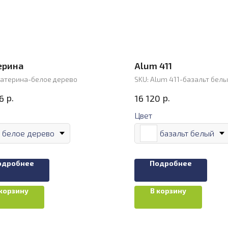
ерина
Alum 411
катерина-белое дерево
SKU:
Alum 411-базальт бел
р.
р.
6
16 120
Цвет
белое дерево
базальт белый
одробнее
Подробнее
 корзину
В корзину