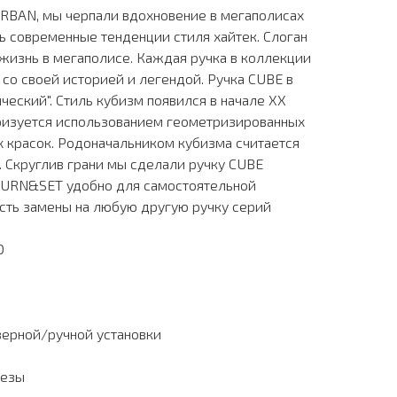
URBAN, мы черпали вдохновение в мегаполисах
ь современные тенденции стиля хайтек. Слоган
- жизнь в мегаполисе. Каждая ручка в коллекции
 со своей историей и легендой. Ручка CUBE в
ический". Стиль кубизм появился в начале XX
еризуется использованием геометризированных
 красок. Родоначальником кубизма считается
 Скруглив грани мы сделали ручку CUBE
TURN&SET удобно для самостоятельной
сть замены на любую другую ручку серий
O
зерной/ручной установки
резы