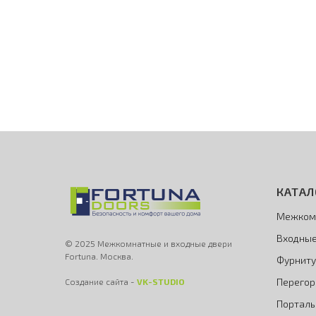
КАТАЛ
Межком
Входные
© 2025 Межкомнатные и входные двери
Fortuna. Москва.
Фурниту
Перегор
Создание сайта -
VK-STUDIO
Порталы