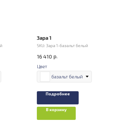
Зара 1
ый
SKU:
Зара 1-базальт белый
р.
16 410
Цвет
базальт белый
Подробнее
В корзину