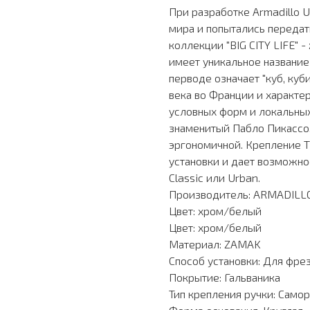
При разработке Armadillo 
мира и попытались передат
коллекции "BIG CITY LIFE" 
имеет уникальное название
перводе означает "куб, куб
века во Франции и характ
условных форм и локальных
знаменитый Пабло Пикассо.
эргономичной. Крепление 
установки и дает возможно
Classic или Urban.
Производитель: ARMADILL
Цвет: хром/белый
Цвет: хром/белый
Материал: ZAMAK
Способ установки: Для фре
Покрытие: Гальваника
Тип крепления ручки: Само