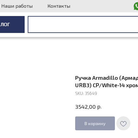
Наши работы
Контакты
АЛОГ
АЛОГ
Ручка Armadillo (Арма
URB3) CP/White-14 хр
SKU:
35649
р.
3542,00
В корзину