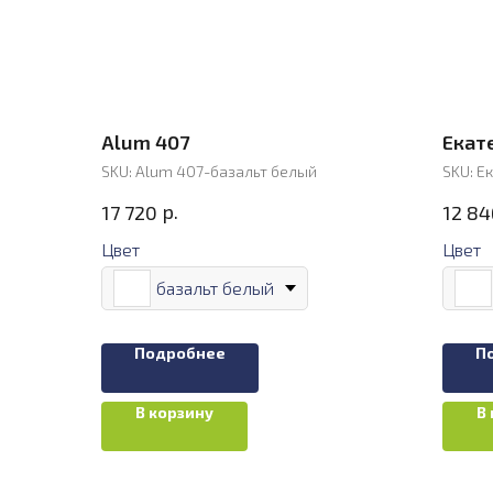
Alum 407
Екат
SKU:
Alum 407-базальт белый
SKU:
Е
р.
17 720
12 84
Цвет
Цвет
базальт белый
Подробнее
П
В корзину
В