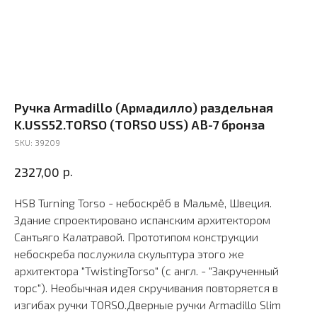
Ручка Armadillo (Армадилло) раздельная
K.USS52.TORSO (TORSO USS) AB-7 бронза
SKU:
39209
р.
2327,00
HSB Turning Torso - небоскрёб в Мальмё, Швеция.
Здание спроектировано испанским архитектором
Сантьяго Калатравой. Прототипом конструкции
небоскреба послужила скульптура этого же
архитектора "TwistingTorso" (с англ. - "Закрученный
торс"). Необычная идея скручивания повторяется в
изгибах ручки TORSO.Дверные ручки Armadillo Slim