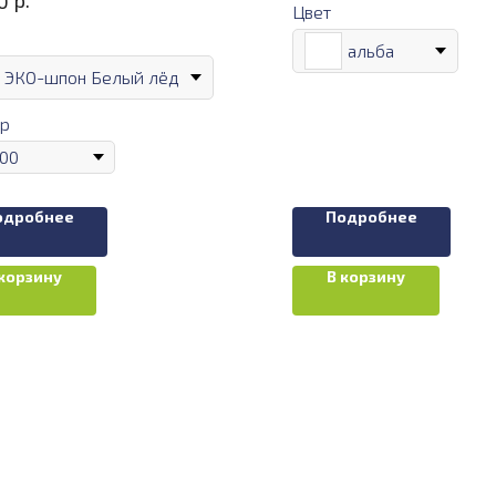
р.
0
Цвет
альба
ЭКО-шпон Белый лёд
р
одробнее
Подробнее
 корзину
В корзину