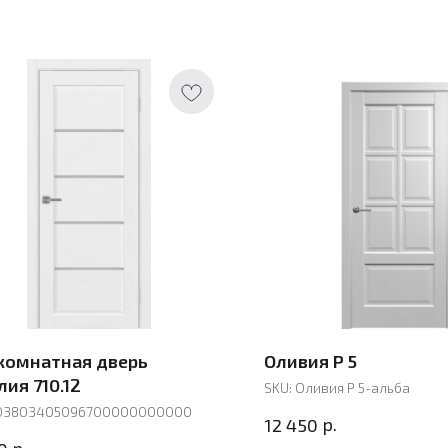
омнатная дверь
Оливия Р 5
ия 710.12
SKU:
Оливия Р 5-альба
03803405096700000000000
р.
12 450