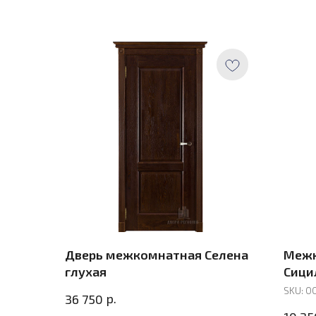
Дверь межкомнатная Селена
Межк
глухая
Сицил
SKU:
0
р.
36 750