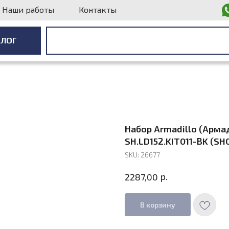
Наши работы
Контакты
АЛОГ
АЛОГ
Набор Armadillo (Арм
SH.LD152.KIT011-BK (SH
SKU:
26677
р.
2287,00
В корзину