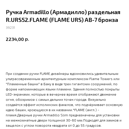
Ручка Armadillo (Армадилло) раздельная
R.URS52.FLAME (FLAME URS) AB-7 бронза
39231
р.
2234,00
В корзину
При создании ручки FLAME дизайнеры вдохновились удивительным
ультрасовременным архитектурным комплексом Flame Towers или
"Пламенные башни" в Баку в виде трех гигантских сооружений, по
форме напоминающих языки пламени. Здания полностью покрыты
LED-экранами, которые в вечернее время отображают движение
огня, обозримое с самых дальних точек города. Визуально
создаётся эффект исполинских факелов, что подчёркивает основную
идею башен, кроющуюся в их названии.*FLAME (англ.) -
пламя.Дверные ручки Armadillo Slim предназначены для установки
на межкомнатные двери толщиной 30-60 мм.Подходят для замков и
защелок с углом поворота квадрата от 0 до 55 градусов.