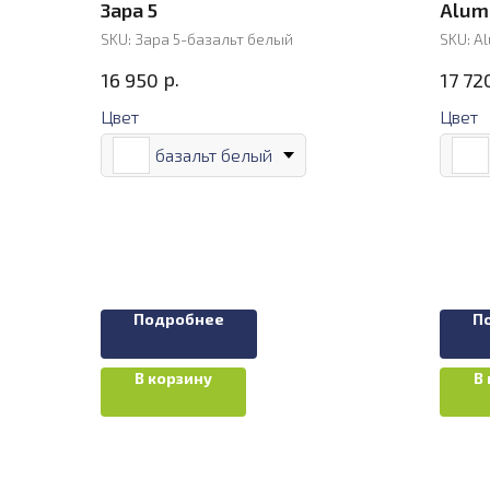
Зара 5
Alum
SKU:
Зара 5-базальт белый
SKU:
Al
р.
16 950
17 72
Цвет
Цвет
базальт белый
Подробнее
П
В корзину
В