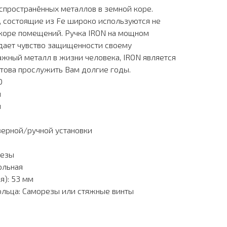
спространённых металлов в земной коре.
а, состоящие из Fe широко используются не
декоре помещений. Ручка IRON на мощном
дает чувство защищенности своему
ажный металл в жизни человека, IRON является
това прослужить Вам долгие годы.
O
й
й
зерной/ручной установки
резы
ольная
я): 53 мм
ольца: Саморезы или стяжные винты