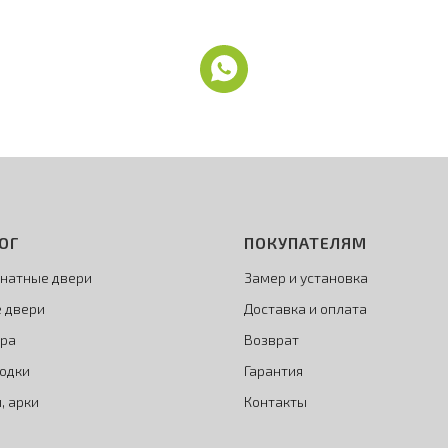
ОГ
ПОКУПАТЕЛЯМ
натные двери
Замер и установка
 двери
Доставка и оплата
ра
Возврат
одки
Гарантия
, арки
Контакты