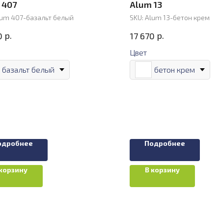
 407
Alum 13
um 407-базальт белый
SKU:
Alum 13-бетон крем
р.
р.
0
17 670
Цвет
базальт белый
бетон крем
одробнее
Подробнее
 корзину
В корзину