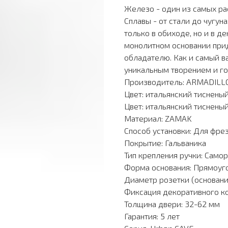
Железо - один из самых ра
Сплавы - от стали до чугун
только в обиходе, но и в 
монолитном основании при
обладателю. Как и самый в
уникальным творением и го
Производитель: ARMADILL
Цвет: итальянский тиснены
Цвет: итальянский тиснены
Материал: ZAMAK
Способ установки: Для фре
Покрытие: Гальваника
Тип крепления ручки: Само
Форма основания: Прямоуг
Диаметр розетки (основани
Фиксация декоративного к
Толщина двери: 32-62 мм
Гарантия: 5 лет