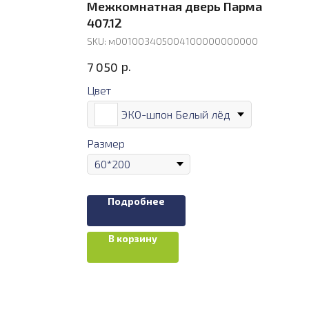
Межкомнатная дверь Парма
407.12
SKU:
м001003405004100000000000
р.
7 050
Цвет
ЭКО-шпон Белый лёд
Размер
Подробнее
В корзину