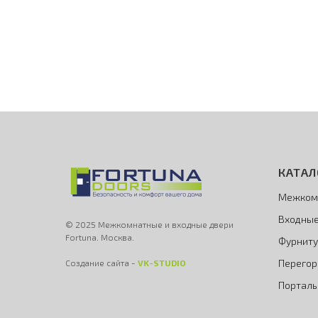
КАТАЛ
Межком
Входные
© 2025 Межкомнатные и входные двери
Fortuna. Москва.
Фурниту
Перегор
Создание сайта -
VK-STUDIO
Порталы