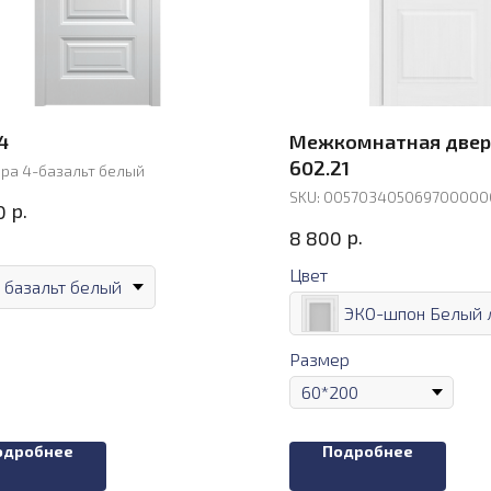
4
Межкомнатная двер
602.21
ра 4-базальт белый
SKU:
00570340506970000
р.
0
р.
8 800
Цвет
базальт белый
ЭКО-шпон Белый 
Размер
одробнее
Подробнее