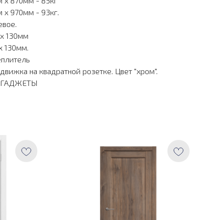
 х 870мм - 85кг
 х 970мм - 93кг.
евое.
 х 130мм
х 130мм.
еплитель
адвижка на квадратной розетке. Цвет "хром".
Е ГАДЖЕТЫ