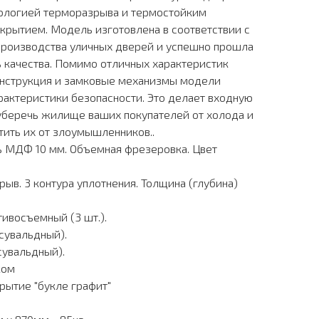
нологией терморазрыва и термостойким
рытием. Модель изготовлена в соответствии с
роизводства уличных дверей и успешно прошла
 качества. Помимо отличных характеристик
онструкция и замковые механизмы модели
рактеристики безопасности. Это делает входную
уберечь жилище ваших покупателей от холода и
тить их от злоумышленников..
ь МДФ 10 мм. Объемная фрезеровка. Цвет
ыв. 3 контура уплотнения. Толщина (глубина)
ивосъемный (3 шт.).
(сувальдный).
сувальдный).
ком
рытие "букле графит"