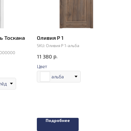
ь Тоскана
Оливия Р 1
SKU:
Оливия Р 1-альба
0000000
р.
11 380
Цвет
альба
лёд
Подробнее