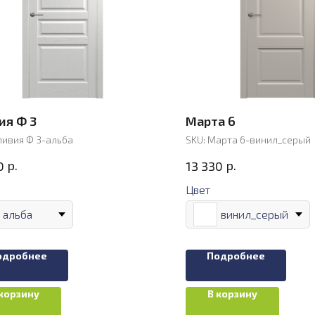
ия Ф 3
Марта 6
ивия Ф 3-альба
SKU:
Марта 6-винил_серый
р.
р.
0
13 330
Цвет
альба
винил_серый
одробнее
Подробнее
 корзину
В корзину