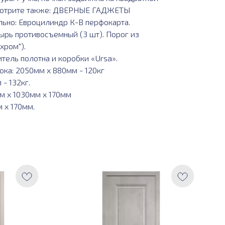
 Смотрите также: ДВЕРНЫЕ ГАДЖЕТЫ
льно: Евроцилиндр К-В перфокарта.
ырь противосъемный (3 шт). Порог из
хром").
итель полотна и коробки «Ursa».
ока: 2050мм х 880мм - 120кг
- 132кг.
мм х 1030мм х 170мм
 х 170мм.