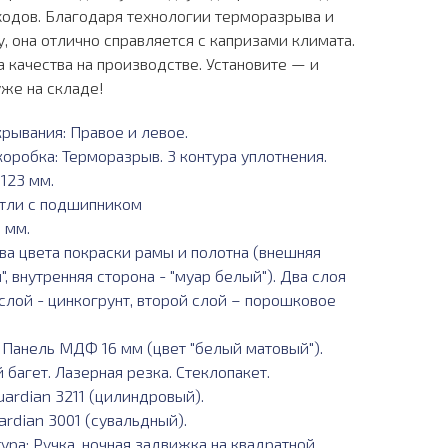
ходов. Благодаря технологии терморазрыва и
, она отлично справляется с капризами климата.
 качества на производстве. Установите — и
же на складе!
крывания: Правое и левое.
оробка: Терморазрыв. 3 контура уплотнения.
123 мм.
етли с подшипником
 мм.
ва цвета покраски рамы и полотна (внешняя
, внутренняя сторона - "муар белый"). Два слоя
слой - цинкогрунт, второй слой – порошковое
: Панель МДФ 16 мм (цвет "белый матовый").
багет. Лазерная резка. Стеклопакет.
ardian 3211 (цилиндровый).
ardian 3001 (сувальдный).
ура: Ручка, ночная задвижка на квадратной