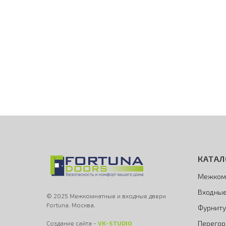
КАТАЛ
Межком
Входные
© 2025 Межкомнатные и входные двери
Fortuna. Москва.
Фурниту
Перегор
Создание сайта -
VK-STUDIO