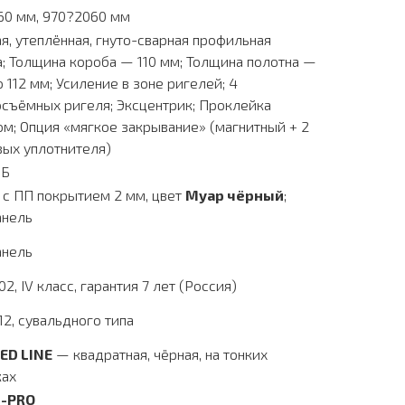
60 мм, 970?2060 мм
я, утеплённая, гнуто-сварная профильная
; Толщина короба — 110 мм; Толщина полотна —
о 112 мм; Усиление в зоне ригелей; 4
съёмных ригеля; Эксцентрик; Проклейка
м; Опция «мягкое закрывание» (магнитный + 2
вых уплотнителя)
дБ
 с ПП покрытием 2 мм, цвет
Муар чёрный
;
нель
нель
02, IV класс, гарантия 7 лет (Россия)
12, сувальдного типа
RED LINE
— квадратная, чёрная, на тонких
ках
D-PRO