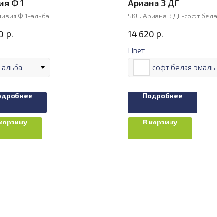
ия Ф 1
Ариана 3 ДГ
ивия Ф 1-альба
SKU:
Ариана 3 ДГ-софт бела
р.
р.
0
14 620
Цвет
альба
софт белая эмаль
одробнее
Подробнее
 корзину
В корзину