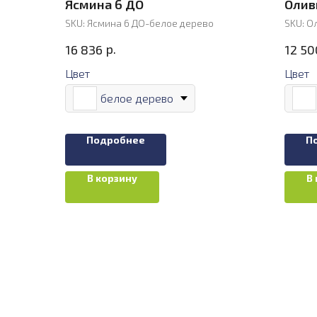
Ясмина 6 ДО
Олив
SKU:
Ясмина 6 ДО-белое дерево
SKU:
Ол
р.
16 836
12 50
Цвет
Цвет
белое дерево
Подробнее
П
В корзину
В