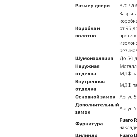
Размер двери
870?20
Закрыта
коробка
Коробка и
от 96 д
полотно
противо
изолоно
резино
Шумоизоляция
До 54 
Наружная
Металл
отделка
МДФ па
Внутренняя
МДФ па
отделка
Основной замок
Аргус 5
Дополнительный
Аргус 5
замок
Fuaro 
Фурнитура
наклад
Цилиндр
Fuaro 