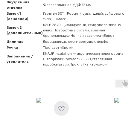
Внутренняя
Фрезерованная МДФ 12 мм
отделка
Замок 1
Гардиан 5011 (Россия), сувальдный, сейфового
(основной)
типа, III класс
KALE 287D, цилиндровый, сейфового типа, IV
Замок 2
класс;Поворотные ригели, врезная
(дополнительный)
броненакладка;Ночная задвижка «Евро»
Цилиндр
Евроцилиндр, ключ-вертушок, перфо
Ручка
Tixx, цвет «Хром»
KNAUF Insulation — акустическая перегородка
Заполнение /
(негорючий, экологичный);Утеплённая
утеплитель
коробка двери;Проклейка изолоном