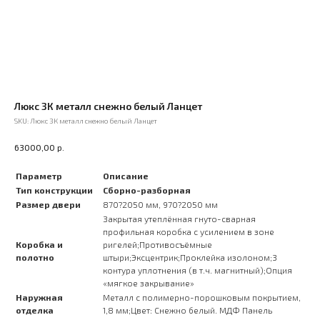
Люкс 3К металл снежно белый Ланцет
SKU:
Люкс 3К металл снежно белый Ланцет
р.
63000,00
Параметр
Описание
Тип конструкции
Сборно-разборная
Размер двери
870?2050 мм, 970?2050 мм
Закрытая утеплённая гнуто-сварная
профильная коробка с усилением в зоне
Коробка и
ригелей;Противосъёмные
полотно
штыри;Эксцентрик;Проклейка изолоном;3
контура уплотнения (в т.ч. магнитный);Опция
«мягкое закрывание»
Наружная
Металл с полимерно-порошковым покрытием,
отделка
1,8 мм;Цвет: Снежно белый. МДФ Панель