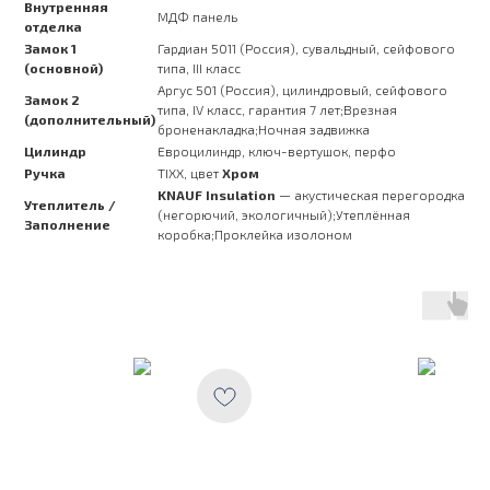
Внутренняя
МДФ панель
отделка
Замок 1
Гардиан 5011 (Россия), сувальдный, сейфового
(основной)
типа, III класс
Аргус 501 (Россия), цилиндровый, сейфового
Замок 2
типа, IV класс, гарантия 7 лет;Врезная
(дополнительный)
броненакладка;Ночная задвижка
Цилиндр
Евроцилиндр, ключ-вертушок, перфо
Ручка
TIXX, цвет
Хром
KNAUF Insulation
— акустическая перегородка
Утеплитель /
(негорючий, экологичный);Утеплённая
Заполнение
коробка;Проклейка изолоном