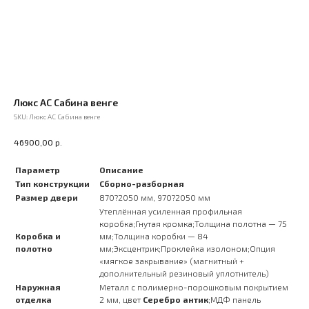
Люкс АС Сабина венге
SKU:
Люкс АС Сабина венге
р.
46900,00
Параметр
Описание
Тип конструкции
Сборно-разборная
Размер двери
870?2050 мм, 970?2050 мм
Утеплённая усиленная профильная
коробка;Гнутая кромка;Толщина полотна — 75
Коробка и
мм;Толщина коробки — 84
полотно
мм;Эксцентрик;Проклейка изолоном;Опция
«мягкое закрывание» (магнитный +
дополнительный резиновый уплотнитель)
Наружная
Металл с полимерно-порошковым покрытием
отделка
2 мм, цвет
Серебро антик
;МДФ панель