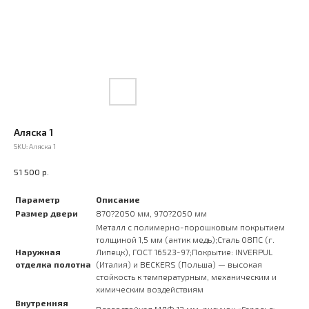
Аляска 1
SKU:
Аляска 1
р.
51 500
Параметр
Описание
Размер двери
870?2050 мм, 970?2050 мм
Металл с полимерно-порошковым покрытием
толщиной 1,5 мм (антик медь);Сталь 08ПС (г.
Наружная
Липецк), ГОСТ 16523-97;Покрытие: INVERPUL
отделка полотна
(Италия) и BECKERS (Польша) — высокая
стойкость к температурным, механическим и
химическим воздействиям
Внутренняя
Влагостойкая МДФ 12 мм, рисунок «Гаральд»