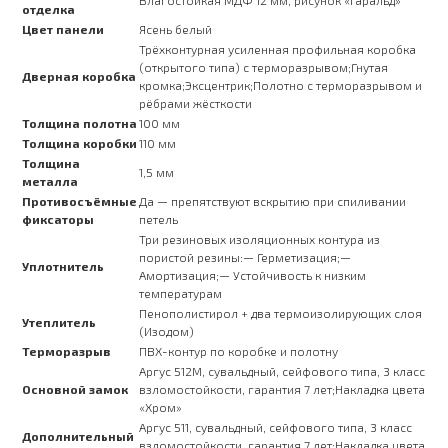
отделка
Цвет панели
Ясень белый
Трёхконтурная усиленная профильная коробка
(открытого типа) с терморазрывом;Гнутая
Дверная коробка
кромка;Эксцентрик;Полотно с терморазрывом и
рёбрами жёсткости
Толщина полотна
100 мм
Толщина коробки
110 мм
Толщина
1,5 мм
металла
Противосъёмные
Да — препятствуют вскрытию при спиливании
фиксаторы
петель
Три резиновых изоляционных контура из
пористой резины:— Герметизация;—
Уплотнитель
Амортизация;— Устойчивость к низким
температурам
Пенополистирол + два термоизолирующих слоя
Утеплитель
(Изодом)
Терморазрыв
ПВХ-контур по коробке и полотну
Аргус 512М, сувальдный, сейфового типа, 3 класс
Основной замок
взломостойкости, гарантия 7 лет;Накладка цвета
«Хром»
Аргус 511, сувальдный, сейфового типа, 3 класс
Дополнительный
взломостойкости, гарантия 7 лет;Накладка цвета