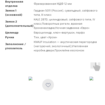
Внутренняя
Фрезерованная МДФ 12 мм
отделка
Замок 1
Гардиан 5011 (Россия), сувальдный, сейфового
(основной)
типа, III класс
KALE 287D, цилиндровый, сейфового типа, IV
Замок 2
класс;Поворотные ригели, врезная
(дополнительный)
броненакладка;Ночная задвижка «Евро»
Цилиндр
Евроцилиндр, ключ-вертушок, перфо
Ручка
Tixx, цвет «Хром»
KNAUF Insulation — акустическая перегородка
Заполнение /
(негорючий, экологичный);Утеплённая
утеплитель
коробка двери;Проклейка изолоном