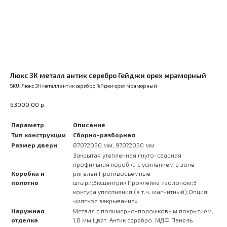
Люкс 3К металл антик серебро Гейджи орех мраморный
SKU:
Люкс 3К металл антик серебро Гейджи орех мраморный
р.
63000,00
Параметр
Описание
Тип конструкции
Сборно-разборная
Размер двери
870?2050 мм, 970?2050 мм
Закрытая утеплённая гнуто-сварная
профильная коробка с усилением в зоне
Коробка и
ригелей;Противосъёмные
полотно
штыри;Эксцентрик;Проклейка изолоном;3
контура уплотнения (в т.ч. магнитный);Опция
«мягкое закрывание»
Наружная
Металл с полимерно-порошковым покрытием,
отделка
1,8 мм;Цвет: Антик серебро. МДФ Панель