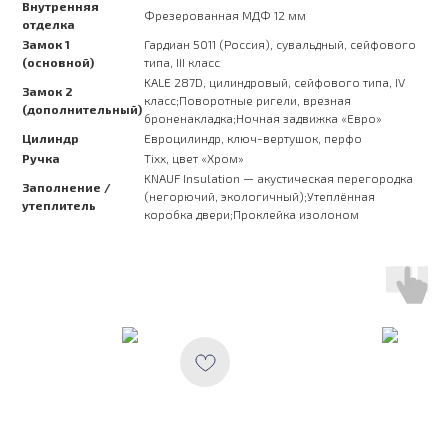
Внутренняя
Фрезерованная МДФ 12 мм
отделка
Замок 1
Гардиан 5011 (Россия), сувальдный, сейфового
(основной)
типа, III класс
KALE 287D, цилиндровый, сейфового типа, IV
Замок 2
класс;Поворотные ригели, врезная
(дополнительный)
броненакладка;Ночная задвижка «Евро»
Цилиндр
Евроцилиндр, ключ-вертушок, перфо
Ручка
Tixx, цвет «Хром»
KNAUF Insulation — акустическая перегородка
Заполнение /
(негорючий, экологичный);Утеплённая
утеплитель
коробка двери;Проклейка изолоном