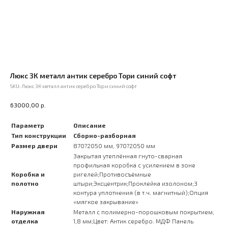
Люкс 3К металл антик серебро Тори синий софт
SKU:
Люкс 3К металл антик серебро Тори синий софт
р.
63000,00
Параметр
Описание
Тип конструкции
Сборно-разборная
Размер двери
870?2050 мм, 970?2050 мм
Закрытая утеплённая гнуто-сварная
профильная коробка с усилением в зоне
Коробка и
ригелей;Противосъёмные
полотно
штыри;Эксцентрик;Проклейка изолоном;3
контура уплотнения (в т.ч. магнитный);Опция
«мягкое закрывание»
Наружная
Металл с полимерно-порошковым покрытием,
отделка
1,8 мм;Цвет: Антик серебро. МДФ Панель