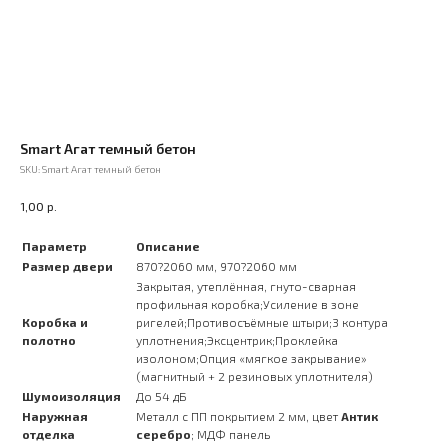
Smart Агат темный бетон
SKU:
Smart Агат темный бетон
р.
1,00
Параметр
Описание
Размер двери
870?2060 мм, 970?2060 мм
Закрытая, утеплённая, гнуто-сварная
профильная коробка;Усиление в зоне
Коробка и
ригелей;Противосъёмные штыри;3 контура
полотно
уплотнения;Эксцентрик;Проклейка
изолоном;Опция «мягкое закрывание»
(магнитный + 2 резиновых уплотнителя)
Шумоизоляция
До 54 дБ
Наружная
Металл с ПП покрытием 2 мм, цвет
Антик
отделка
серебро
; МДФ панель