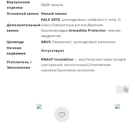
Внутренняя
МДФ панель
отделка
Основной замок
Умный замок
KALE 287D
, цилиндровый, сейфового типа, IV
Дополнительный
класс;Поворотные ригели;Врезная
замок
броненакладка
Armadillo Protector
, чёрная,
квадратная
Цилиндр
ABUS
(Германия), цилиндровый механизм
Ночная
Отсутствует
задвижка
KNAUF Insulation
— акустическая перегородка
Утеплитель /
(негорючий, экологичный);Утеплённая
Заполнение
коробка;Проклейка изолоном