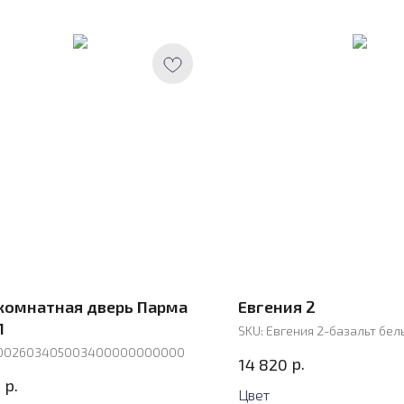
омнатная дверь Парма
Евгения 2
1
SKU:
Евгения 2-базальт бел
002603405003400000000000
р.
14 820
р.
0
Цвет