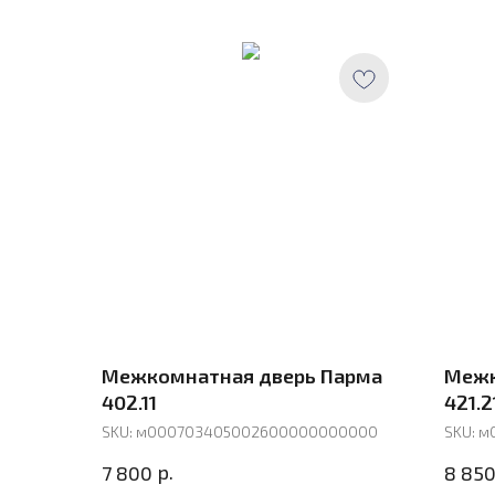
Межкомнатная дверь Парма
Межк
402.11
421.2
SKU:
м000703405002600000000000
SKU:
м
р.
7 800
8 85