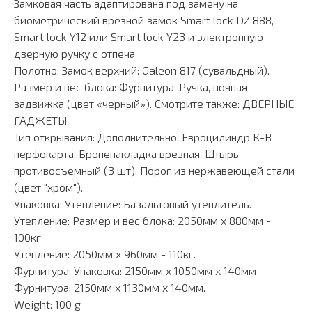
Замковая часть адаптирована под замену на
биометрический врезной замок Smart lock DZ 888,
Smart lock Y12 или Smart lock Y23 и электронную
дверную ручку с отпеча
Полотно: Замок верхний: Galeon 817 (сувальдный).
Размер и вес блока: Фурнитура: Ручка, ночная
задвижка (цвет «черный»). Смотрите также: ДВЕРНЫЕ
ГАДЖЕТЫ
Тип открывания: Дополнительно: Евроцилиндр К-В
перфокарта. Броненакладка врезная. Штырь
противосъемный (3 шт). Порог из нержавеющей стали
(цвет "хром").
Упаковка: Утепление: Базальтовый утеплитель.
Утепление: Размер и вес блока: 2050мм х 880мм -
100кг
Утепление: 2050мм х 960мм - 110кг.
Фурнитура: Упаковка: 2150мм х 1050мм х 140мм
Фурнитура: 2150мм х 1130мм х 140мм.
Weight: 100 g